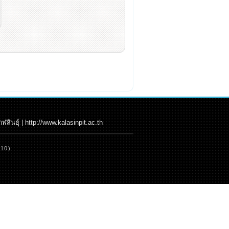
นธุ์ | http://www.kalasinpit.ac.th
:10)